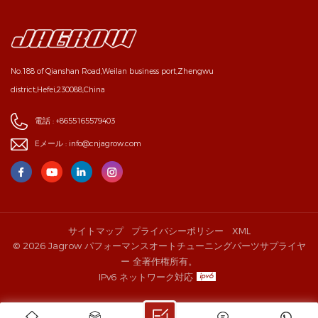
No.188 of Qianshan Road,Weilan business port,Zhengwu
district,Hefei,230088,China
電話 :
+8655165579403
Eメール :
info@cnjagrow.com
サイトマップ
プライバシーポリシー
XML
© 2026 Jagrow パフォーマンスオートチューニングパーツサプライヤ
ー 全著作権所有。
IPv6 ネットワーク対応