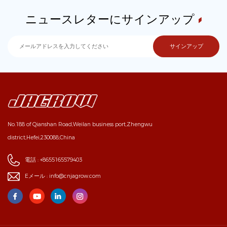
ニュースレターにサインアップ
No.188 of Qianshan Road,Weilan business port,Zhengwu
district,Hefei,230088,China
電話 :
+8655165579403
Eメール :
info@cnjagrow.com