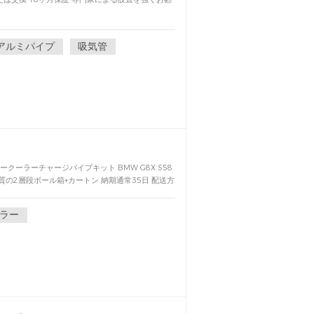
アルミパイプ
吸気管
ークーラーチャージパイプキット BMW G8X S58
質の2層段ボール箱+カートン 納期通常35日 配送方
デポジット前払い、出荷前の残高支払方法T/T、L/C、ウ
ラー