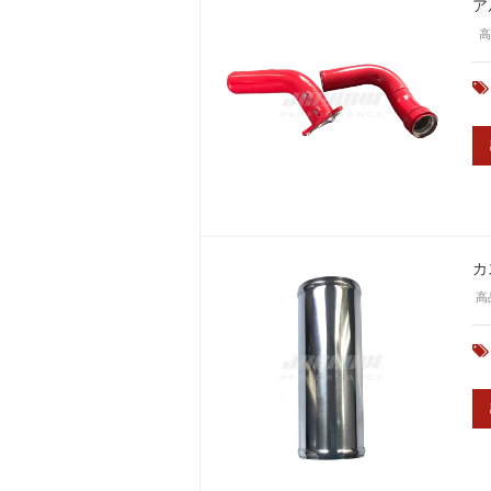
ア
高
カ
高