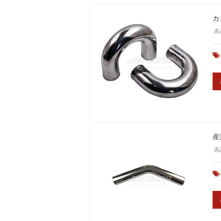
カ
高
産
高