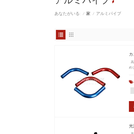
アルミパイプ
家
あなたがいる:
アルミパイプ
/
/
カ
高
め
光
高