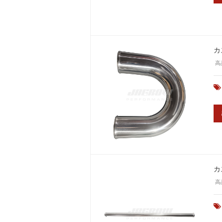
カ
高
カ
高