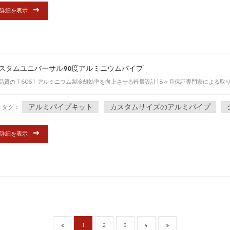
詳細を表示
スタムユニバーサル90度アルミニウムパイプ
品質の T-6061 アルミニウム製冷却効率を向上させる軽量設計18ヶ月保証専門家による
アルミパイプキット
カスタムサイズのアルミパイプ
タグ :
詳細を表示
1
2
3
4