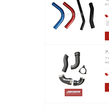
め
ア
ア
M
法
ェ