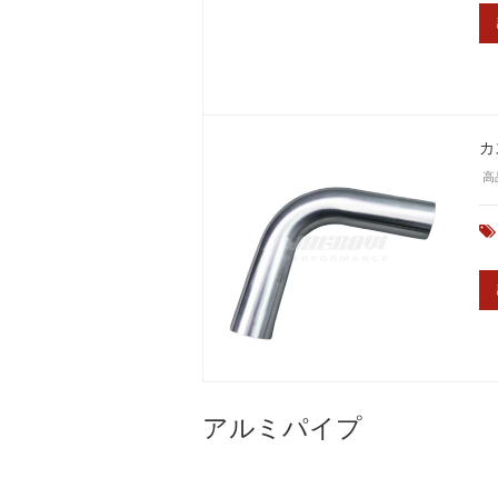
カ
高
アルミパイプ