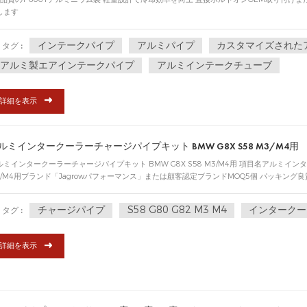
します
インテークパイプ
アルミパイプ
カスタマイズされた
タグ :
アルミ製エアインテークパイプ
アルミインテークチューブ
詳細を表示
ルミインタークーラーチャージパイプキット BMW G8X S58 M3/M4用
ルミインタークーラーチャージパイプキット BMW G8X S58 M3/M4用 項目名アルミインタ
3/M4用ブランド「Jagrowパフォーマンス」または顧客認定ブランドMOQ5個 パッキング良
飛行機(TNT、FEDEX、DHL、UPSなど)/電車/海輸出港上海とか寧波とか支払条件30% の
スタンユニオン、ペイパル保証18ヶ月
チャージパイプ
S58 G80 G82 M3 M4
インタークー
タグ :
詳細を表示