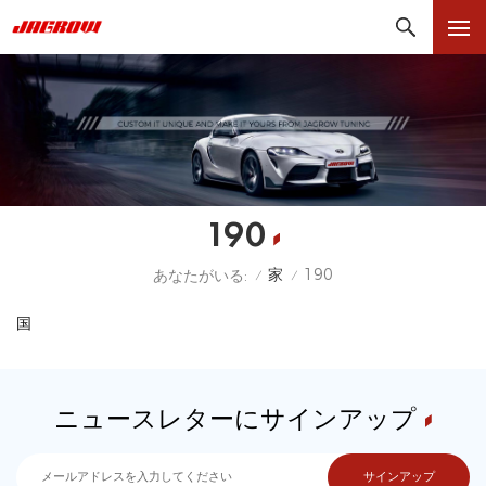
190
家
190
あなたがいる:
/
/
国
ニュースレターにサインアップ