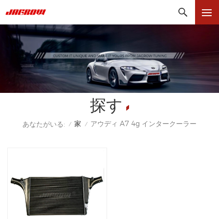
探す
家
アウディ A7 4g インタークーラー
あなたがいる:
/
/