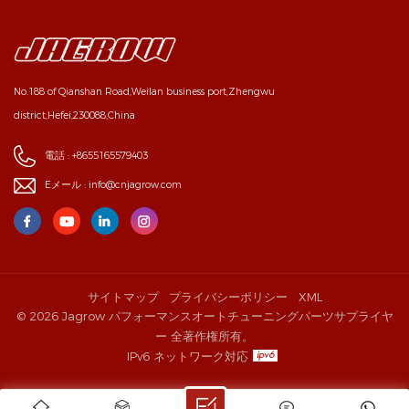
No.188 of Qianshan Road,Weilan business port,Zhengwu
district,Hefei,230088,China
電話 :
+8655165579403
Eメール :
info@cnjagrow.com
サイトマップ
プライバシーポリシー
XML
© 2026 Jagrow パフォーマンスオートチューニングパーツサプライヤ
ー 全著作権所有。
IPv6 ネットワーク対応