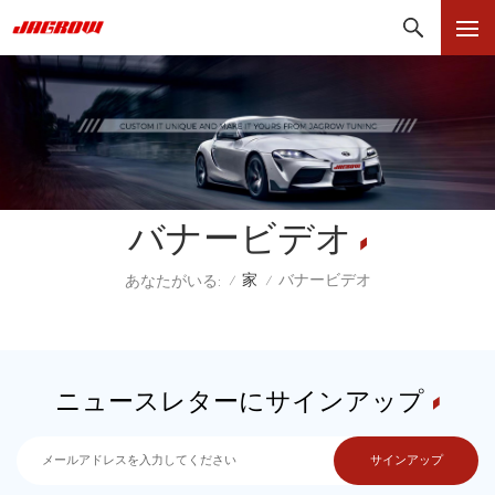
バナービデオ
家
バナービデオ
あなたがいる:
/
/
ニュースレターにサインアップ