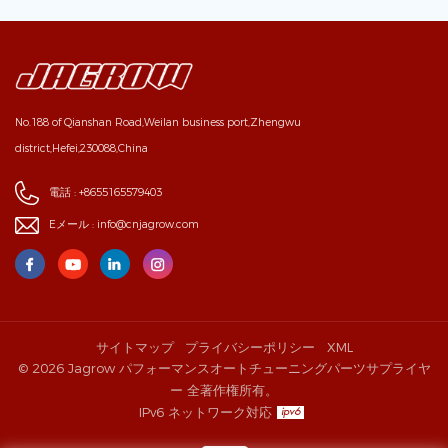
No.188 of Qianshan Road,Weilan business port,Zhengwu
district,Hefei,230088,China
電話 :
+8655165579403
Eメール :
info@cnjagrow.com
サイトマップ
プライバシーポリシー
XML
© 2026 Jagrow パフォーマンスオートチューニングパーツサプライヤ
ー 全著作権所有。
IPv6 ネットワーク対応