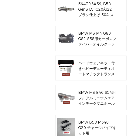
5&#39;&#39; B58
Gen3 LCI G20/G22
ブラシ仕上げ 304 ス
テンレススチール製排
気ダウンパイプ
BMW M3 M4 G80
G82 S58用カーボンフ
ァイバーオイルクーラ
ーガード
ハードウェアキット付
きヘビーデューティオ
ートマチックトランス
ミッションオイルクー
ラー
BMW M3 E46 S54用
フルアルミニウムエア
インテークマニホール
ド
BMW B58 M340I
G20 チャージパイプキ
ット用