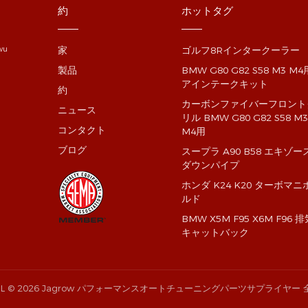
約
ホットタグ
家
ゴルフ8Rインタークーラー
gwu
製品
BMW G80 G82 S58 M3 M
アインテークキット
約
カーボンファイバーフロント
ニュース
リル BMW G80 G82 S58 M
コンタクト
M4用
ブログ
スープラ A90 B58 エキゾー
ダウンパイプ
ホンダ K24 K20 ターボマニ
ルド
BMW X5M F95 X6M F96 
キャットバック
L
© 2026 Jagrow パフォーマンスオートチューニングパーツサプライヤー