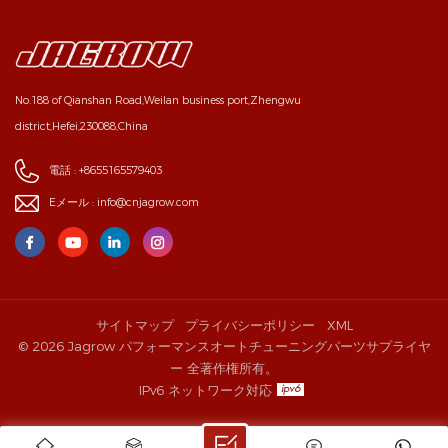
No.188 of Qianshan Road,Weilan business port,Zhengwu
district,Hefei,230088,China
電話 :
+8655165579403
Eメール :
info@cnjagrow.com
サイトマップ
プライバシーポリシー
XML
© 2026 Jagrow パフォーマンスオートチューニングパーツサプライヤ
ー 全著作権所有。
IPv6 ネットワーク対応