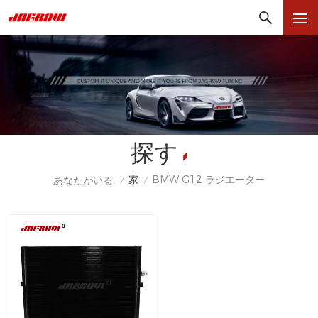
探す
家
BMW G12 ラジエーター
あなたがいる:
/
/