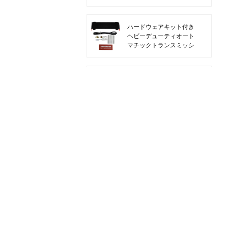
ガード
ハードウェアキット付き
ヘビーデューティオート
マチックトランスミッシ
ョンオイルクーラー
BMW M3 E46 S54用
フルアルミニウムエアイ
ンテークマニホールド
BMW B58 M340I G20
チャージパイプキット用
BMW M3 M4 F80 F82
S55 トップマウントエ
アインテークキット用