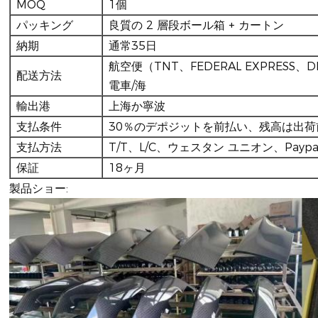
MOQ
1個
パッキング
良質の 2 層段ボール箱 + カートン
納期
通常35日
航空便（TNT、FEDERAL EXPRESS、
配送方法
電車/海
輸出港
上海か寧波
支払条件
30％のデポジットを前払い、残高は出荷
支払方法
T/T、L/C、ウェスタン ユニオン、Paypa
保証
18ヶ月
製品ショー: