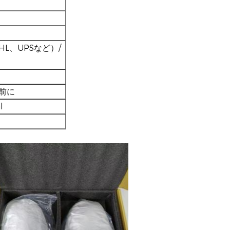
DHL、UPSなど）/
前に
l