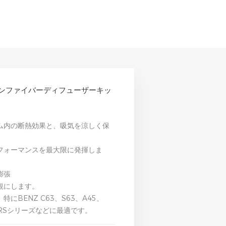
イカーボンファイバーディフューザーキッ
ム内の断熱効果と、吸気を涼しく保
フォーマンスを最大限に発揮しま
膨張
観にします。
BENZ C63、S63、A45、
UDI RSシリーズなどに最適です。