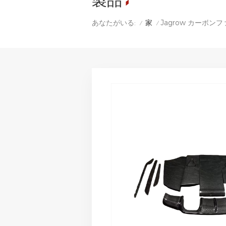
製品
家
Jagrow カーボン
あなたがいる:
/
/