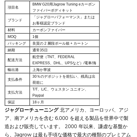
BMW G20用Jagrow Tuning eカーボン
項目名
ファイバーボディキット
「ジャグローパフォーマンス」または
ブランド
お客様認定ブランド
材料
カーボンファイバー
MOQ
1個
パッキング
良質の 2 層段ボール箱 + カートン
納期
通常35日
航空便（TNT、FEDERAL
配送方法
EXPRESS、DHL、UPSなど）/電車/海
輸出港
上海か寧波
30％のデポジットを前払い、残高は出
支払条件
荷前に
T/T、L/C、ウェスタン ユニオン、
支払方法
Paypal
保証
18ヶ月
ジャグローチューニング
北アメリカ、ヨーロッパ、アジ
ア、南アメリカを含む 6,000 を超える製品を世界中で製
造および販売しています。 2000 年以来、謙虚な基盤か
ら、Jagrow は最も手頃な価格で最大の種類のプレミアム