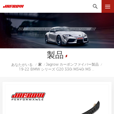
製品
家
Jagrow カーボンファイバー製品
あなたがいる:
/
/
/
19-22 BMW シリーズ G20 330i M340i M3 MP スタイル グロスブラック リア スポイラー ウィング