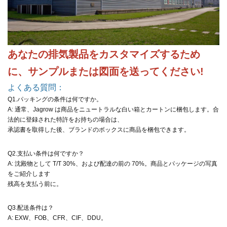
あなたの排気製品をカスタマイズするため
に、サンプルまたは図面を送ってください!
よくある質問：
Q1.パッキングの条件は何ですか。
A: 通常、Jagrow は商品をニュートラルな白い箱とカートンに梱包します。合
法的に登録された特許をお持ちの場合は、
承認書を取得した後、ブランドのボックスに商品を梱包できます。
Q2.支払い条件は何ですか？
A: 沈殿物として T/T 30%、および配達の前の 70%。商品とパッケージの写真
をご紹介します
残高を支払う前に。
Q3.配送条件は？
A: EXW、FOB、CFR、CIF、DDU。