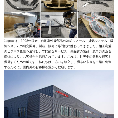
Jagrowは、1998年以来、自動車性能部品の冷却システム、排気システム、吸
気システムの研究開発、製造、販売に専門的に携わってきました。
相互利益
のビジネス原則を遵守し、専門的なサービス、高品質の製品、競争力のある
価格により、お客様から信頼されています。
これは、世界中の素敵な顧客を
獲得するための鍵です。
私たちは、協力を確立し、明るい未来を一緒に創造
するために、国内外のお客様を温かく歓迎します。