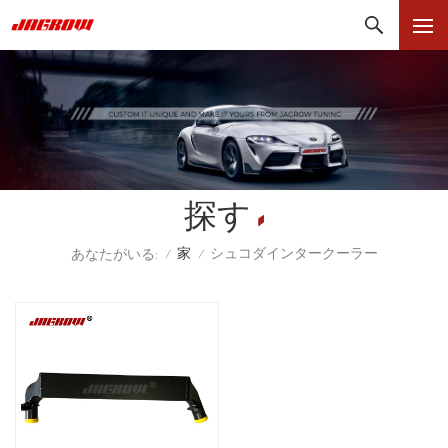
探す
家
シュコダインタークーラー
あなたがいる:
/
/