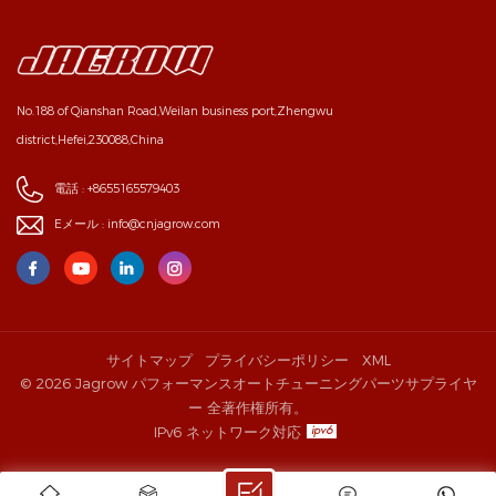
No.188 of Qianshan Road,Weilan business port,Zhengwu
district,Hefei,230088,China
電話 :
+8655165579403
Eメール :
info@cnjagrow.com
サイトマップ
プライバシーポリシー
XML
© 2026 Jagrow パフォーマンスオートチューニングパーツサプライヤ
ー 全著作権所有。
IPv6 ネットワーク対応