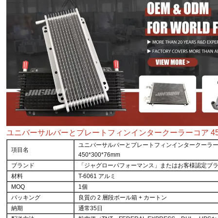
ユニバーサルバーとプレートフィンインタークーラーコア 450*
ユニバーサルバーとプレートフィンインタークーラ
項目名
450*300*76mm
ブランド
「ジャグローパフォーマンス」またはお客様認定ブ
材料
T-6061 アルミ
MOQ
1個
パッキング
良質の 2 層段ボール箱 + カートン
納期
通常35日