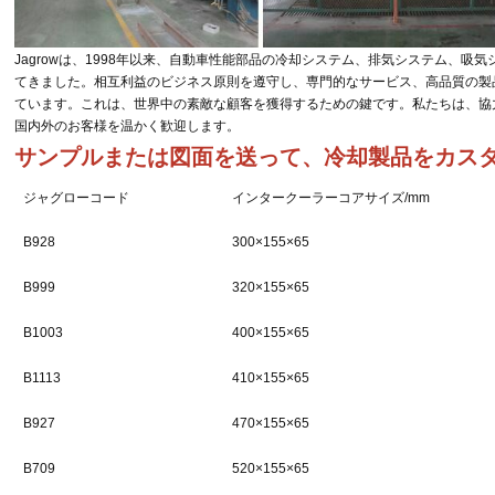
Jagrowは、1998年以来、自動車性能部品の冷却システム、排気システム、
てきました。
相互利益のビジネス原則を遵守し、専門的なサービス、高品質の製
ています。
これは、世界中の素敵な顧客を獲得するための鍵です。
私たちは、協
国内外のお客様を温かく歓迎します。
サンプルまたは図面を送って、冷却製品をカスタ
ジャグローコード
インタークーラーコアサイズ/mm
B928
300×155×65
B999
320×155×65
B1003
400×155×65
B1113
410×155×65
B927
470×155×65
B709
520×155×65