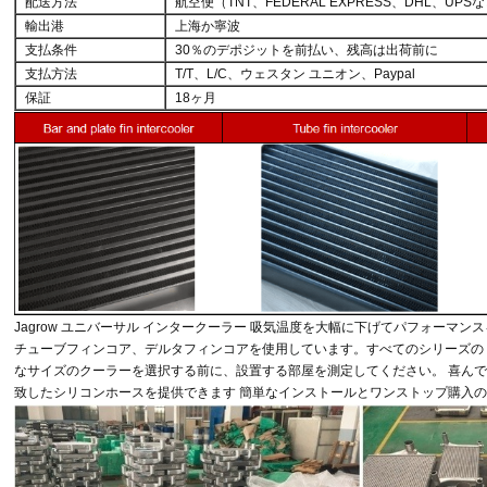
配送方法
航空便（TNT、FEDERAL EXPRESS、DHL、UPS
輸出港
上海か寧波
支払条件
30％のデポジットを前払い、残高は出荷前に
支払方法
T/T、L/C、ウェスタン ユニオン、Paypal
保証
18ヶ月
Jagrow ユニバーサル インタークーラー
吸気温度を大幅に下げてパフォーマンス
チューブフィンコア、デルタフィンコアを使用しています。
すべてのシリーズの 
なサイズのクーラーを選択する前に、設置する部屋を測定してください。
喜ん
致したシリコンホースを提供できます
簡単なインストールとワンストップ購入