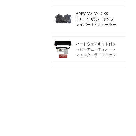
ンパイプ
BMW M3 M4 G80
G82 S58用カーボンフ
ァイバーオイルクーラー
ガード
ハードウェアキット付き
ヘビーデューティオート
マチックトランスミッシ
ョンオイルクーラー
BMW M3 E46 S54用
フルアルミニウムエアイ
ンテークマニホールド
BMW B58 M340I G20
チャージパイプキット用
BMW M3 M4 F80 F82