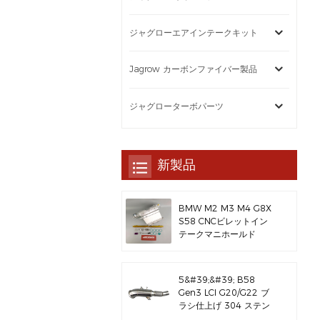
ジャグローエアインテークキット
Jagrow カーボンファイバー製品
ジャグローターボパーツ
新製品
BMW M2 M3 M4 G8X
S58 CNCビレットイン
テークマニホールド
5&#39;&#39; B58
Gen3 LCI G20/G22 ブ
ラシ仕上げ 304 ステン
レススチール製排気ダウ