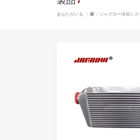
製品
家
ジャグロー冷却シス
あなたがいる:
/
/